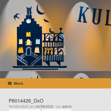
Zum
Inhalt
springen
Menü
P8014426_DxO
Veröffentlicht am
04/08/2022
von
admin