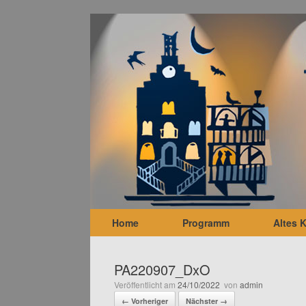
Zum
Inhalt
springen
Home
Programm
Altes 
PA220907_DxO
Veröffentlicht am
24/10/2022
von
admin
← Vorheriger
Nächster →