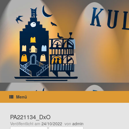
Zum
Inhalt
springen
Menü
PA221134_DxO
Veröffentlicht am
24/10/2022
von
admin