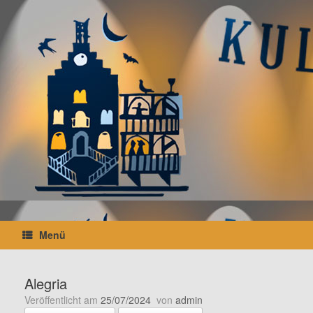
Zum
Inhalt
springen
Menü
Alegria
Veröffentlicht am
25/07/2024
von
admin