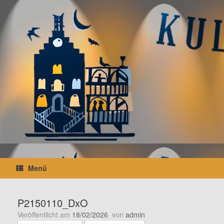
Zum
Inhalt
springen
Menü
P2150110_DxO
Veröffentlicht am
18/02/2026
von
admin