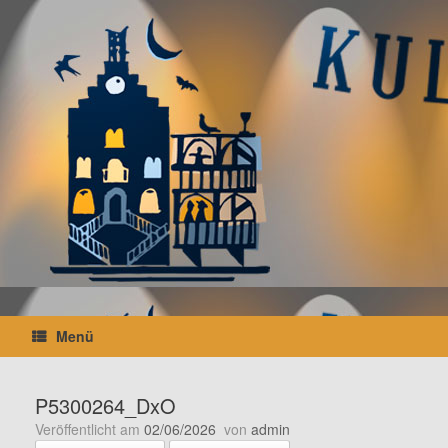
Zum
Inhalt
springen
Menü
P5300264_DxO
Veröffentlicht am
02/06/2026
von
admin