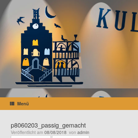
Zum
Inhalt
springen
Menü
p8060203_passig_gemacht
Veröffentlicht am
08/08/2018
von
admin